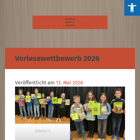
Ein
öff
Skip
Maicklerschule Fellbach
to
content
Vorlesewettbewerb 2026
Veröffentlicht am
13. Mai 2026
Klasse 4