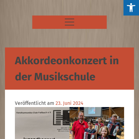
Ein
öff
Skip
Maicklerschule Fellbach
to
content
Akkordeonkonzert in
der Musikschule
Veröffentlicht am
23. Juni 2024