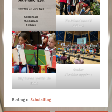
Die Akkordeon-AG
2023/24
Großer
Abschlussapplaus
Magdalena spielte ein
Solo!
Beitrag in
Schulalltag
Beitragsnavigation