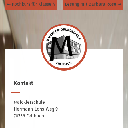
↞
Kochkurs für Klasse 4
Lesung mit Barbara Rose
↠
Kontakt
Maicklerschule
Hermann-Löns-Weg 9
70736 Fellbach