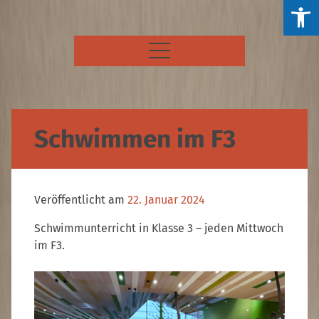
Ein
öff
Skip
Maicklerschule Fellbach
to
content
Schwimmen im F3
Veröffentlicht am
22. Januar 2024
Schwimmunterricht in Klasse 3 – jeden Mittwoch
im F3.